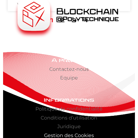
ven-03-23
1
2
3
4
A propos
Contactez-nous
Equipe
Informations
Politique de confidentialité
Conditions d’utilisation
Juridique
Gestion des Cookies