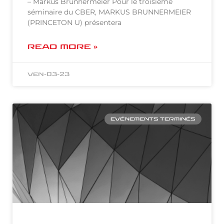
– Markus Brunnermeier Pour le troisième
séminaire du CBER, MARKUS BRUNNERMEIER
(PRINCETON U) présentera
READ MORE »
ven-03-23
EVÉNEMENTS TERMINÉS