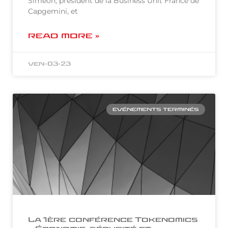
Siméon, président de la Business Unit France de
Capgemini, et
READ MORE »
ven-03-23
EVÉNEMENTS TERMINÉS
La 1ère conférence Tokenomics