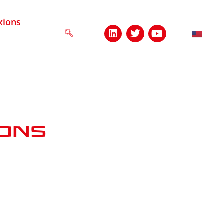
xions
ions