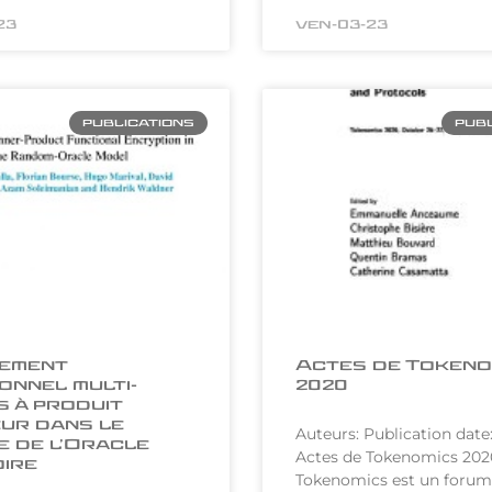
23
ven-03-23
PUBLICATIONS
PUBL
rement
Actes de Tokeno
onnel multi-
2020
s à produit
eur dans le
Auteurs: Publication date:
 de l’Oracle
Actes de Tokenomics 202
ire
Tokenomics est un forum