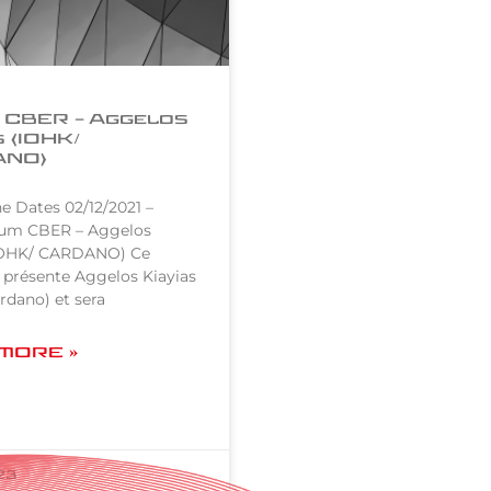
 CBER – Aggelos
s (IOHK/
ANO)
ne Dates 02/12/2021 –
rum CBER – Aggelos
(IOHK/ CARDANO) Ce
 présente Aggelos Kiayias
rdano) et sera
MORE »
23