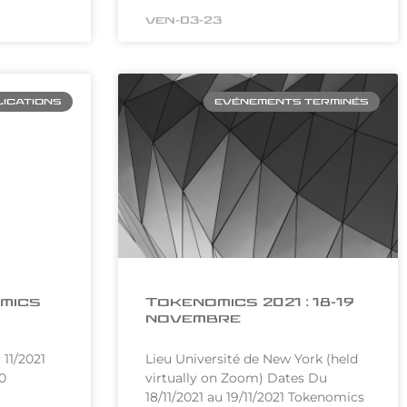
ven-03-23
ICATIONS
EVÉNEMENTS TERMINÉS
mics
Tokenomics 2021 : 18-19
novembre
 11/2021
Lieu Université de New York (held
0
virtually on Zoom) Dates Du
18/11/2021 au 19/11/2021 Tokenomics