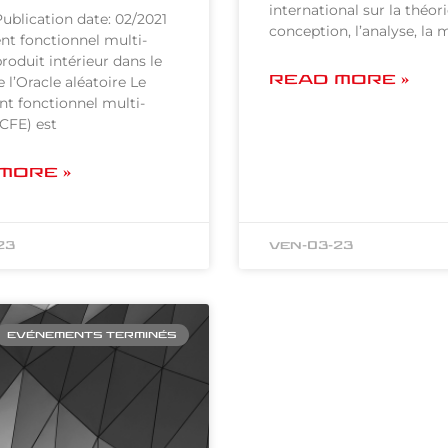
international sur la théori
ublication date: 02/2021
conception, l’analyse, la 
nt fonctionnel multi-
produit intérieur dans le
READ MORE »
l’Oracle aléatoire Le
nt fonctionnel multi-
MCFE) est
MORE »
23
ven-03-23
EVÉNEMENTS TERMINÉS