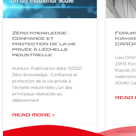
Zéro-Knowledge :
Forum
Confiance et
Kiayia
protection de la vie
CARD
privée à l’échelle
industrielle
Lieu Onli
23h15 Fo
Auteurs: Publication date: 11/2021
Kiayias 
Zéro-Knowledge : Confiance et
webinaire
protection de la vie privée à
(IOHK/ Ca
l’échelle industrielle L’un des
principaux obstacles au
READ 
déploiement
READ MORE »
ven-03-23
ven-03-