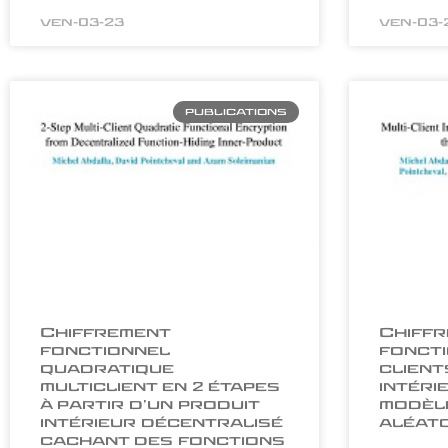
ven-03-23
ven-03-
PUBLICATIONS
Chiffrement
Chiff
fonctionnel
foncti
quadratique
client
multiclient en 2 étapes
intéri
à partir d’un produit
modèle
intérieur décentralisé
aléato
cachant des fonctions