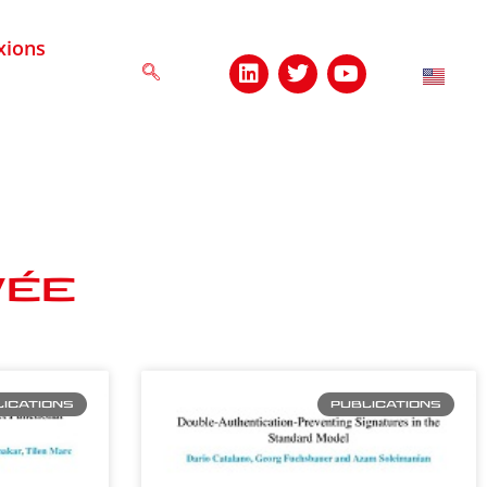
xions
vée
ICATIONS
PUBLICATIONS