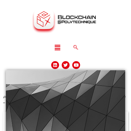
Accueil
>
Evénements Terminés
>
Forum CBER
– Harald UHLIG