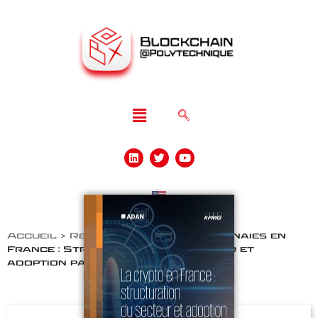
Accueil
>
Revues
>
Les crypto-monnaies en
France : Structuration du secteur et
adoption par le grand public