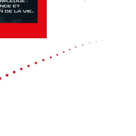
wledge :
nce et
 de la vie
l’échelle
rielle