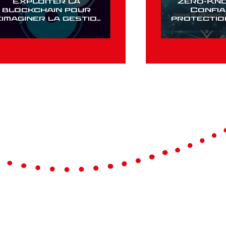
Exploiter la
Zéro-Kno
blockchain pour
Confia
éimaginer la gestion
protection
des litiges
privée à 
indust