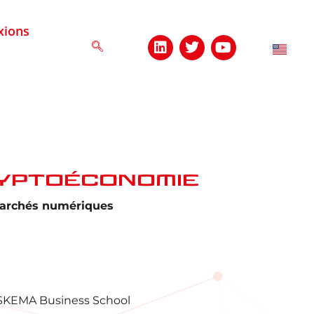
xions
ryptoéconomie
 marchés numériques
 SKEMA Business School