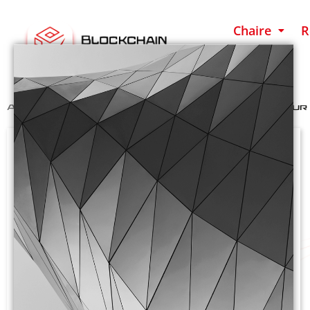
Chaire
R
Accueil
>
Evénements Terminés
>
Séminaire sur